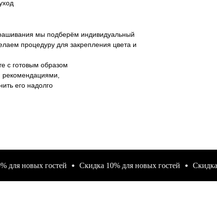
уход
рашивания мы подберём индивидуальный
делаем процедуру для закрепления цвета и
те с готовым образом
и рекомендациями,
нить его надолго
 новых гостей
Скидка 10% для новых гостей
Скидка 10% 