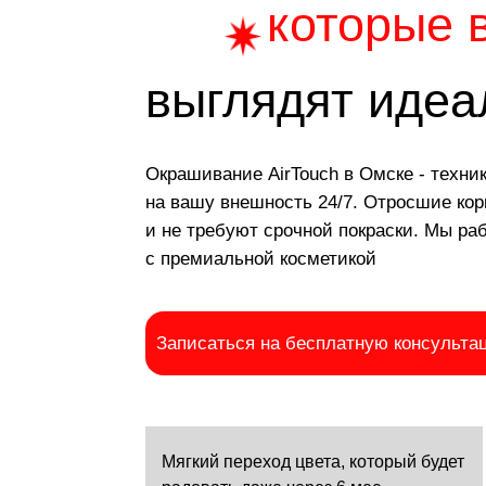
выглядят идеаль
Окрашивание AirTouch в Омске - техника,кото
на вашу внешность 24/7. Отросшие корни выг
и не требуют срочной покраски. Мы работаем
с премиальной косметикой
Записаться на бесплатную консультацию
Е
Мягкий переход цвета, который будет
т
радовать даже через 6 мес.