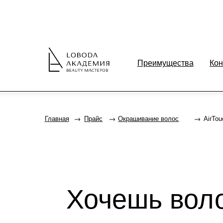
Преимущества
Контакты
Главная
Прайс
Окрашивание волос
AirTouch
Хочешь волос
которые все