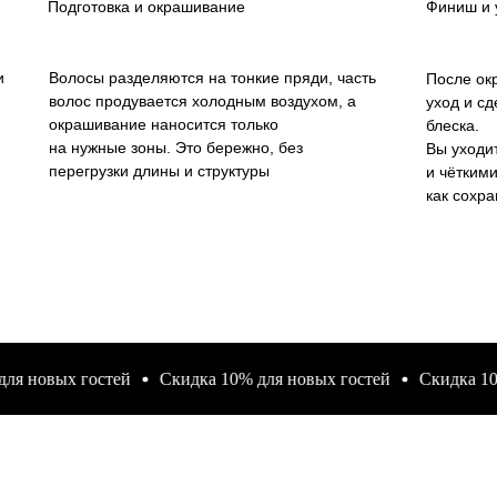
Подготовка и окрашивание
Финиш и 
и
Волосы разделяются на тонкие пряди, часть
После ок
волос продувается холодным воздухом, а
уход и с
окрашивание наносится только
блеска.
на нужные зоны. Это бережно, без
Вы уходи
перегрузки длины и структуры
и чётким
как сохра
овых гостей
Скидка 10% для новых гостей
Скидка 10% для