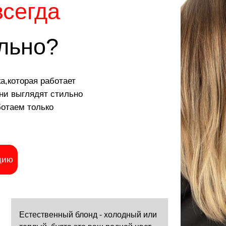
но?
рая работает
лядят стильно
 только
стественный блонд - холодный или
еплый, будто это ваш родной цвет