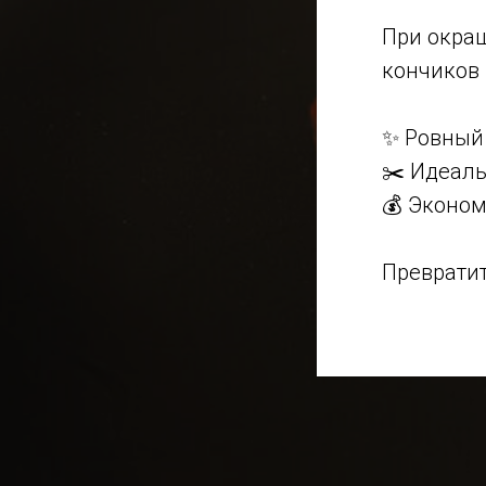
При окраш
кончиков
✨ Ровный 
✂️ Идеаль
💰 Эконом
Превратит