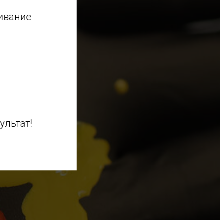
ивание
ультат!